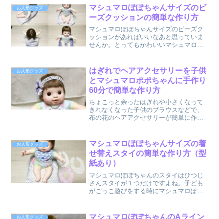
ルちゃんのズボンやドレスやパジャマな
マシュマロぽぽちゃんサイズのビ
お人形グッズ
どで、初心者でも簡単に作れ...
ーズクッションの簡単な作り方
マシュマロぽぽちゃんサイズのビーズク
ッションがあればいいなあと思っていま
せんか。とってもかわいいマシュマロぽ
ぽちゃんは、お座りが上手にできないで
すよね。だから、お座りをする時に後ろ
に支えがないと倒れてしまいます。マシ
はぎれでヘアアクセサリーを子供
お人形グッズ
ュマロぽぽちゃんを抱っこ...
とマシュマロポポちゃんに手作り
60分で簡単な作り方
ちょこっと余ったはぎれや小さくなって
きれなくなった子供のブラウスなどで、
布の花のヘアアクセサリーが簡単に作れ
ます。女の子は、かわいらしいヘアアク
セサリーが大好きですよね。それが、マ
シュマロポポちゃん（ちいぽぽちゃん）
マシュマロぽぽちゃんサイズの着
お人形グッズ
とお揃いだとすごく喜びま...
せ替えスタイの簡単な作り方（型
紙あり）
マシュマロぽぽちゃんのスタイはひつじ
さんスタイが１つだけですよね。子ども
がごっこ遊びをする時にマシュマロぽぽ
ちゃんサイズのスタイがあれば着せ替え
をしてお世話ができますね。だけど、マ
シュマロぽぽちゃんサイズのスタイはど
マシュマロぽぽちゃんのAライン
お人形グッズ