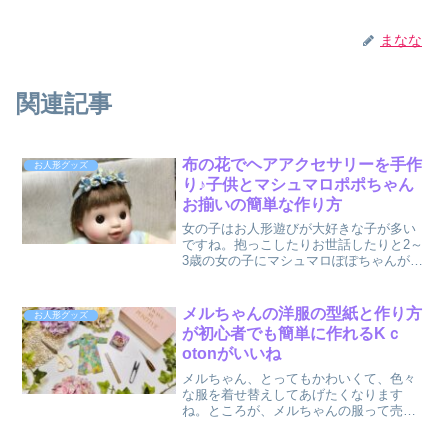
まなな
関連記事
布の花でヘアアクセサリーを手作
お人形グッズ
り♪子供とマシュマロポポちゃん
お揃いの簡単な作り方
女の子はお人形遊びが大好きな子が多い
ですね。抱っこしたりお世話したりと2～
3歳の女の子にマシュマロぽぽちゃんが人
気です。マシュマロぽぽちゃんは、おす
わりが苦手だし、手も広がったままで
す。また、ロンパースを着たままです
メルちゃんの洋服の型紙と作り方
お人形グッズ
が、とってもかわいらしい...
が初心者でも簡単に作れるKｃ
otonがいいね
メルちゃん、とってもかわいくて、色々
な服を着せ替えしてあげたくなります
ね。ところが、メルちゃんの服って売っ
ているものは結構高いし、それほどたく
さんの種類がないですよね。そこで、メ