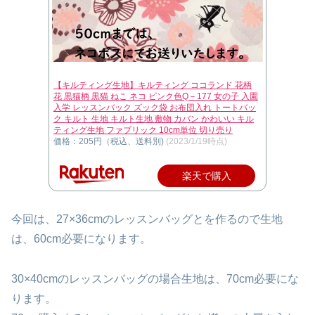
【キルティング生地】キルティング ココランド 花柄
花 黒猫柄 黒猫 ねこ ネコ ピンク色Q－177 女の子 入園
入学 レッスンバック ズック袋 お布団入れ トートバッ
ク キルト 生地 キルト生地 敷物 カバン かわいい キル
ティング生地 ファブリック 10cm単位 切り売り
価格：205円（税込、送料別)
(2023/1/19時点)
楽天で購入
今回は、27×36cmのレッスンバッグとを作るので生地
は、60cm必要になります。
30×40cmのレッスンバッグの場合生地は、70cm必要にな
ります。