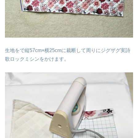
生地をで縦57cm×横25cmに裁断して周りにジグザグ実詩
歌ロックミシンをかけます。