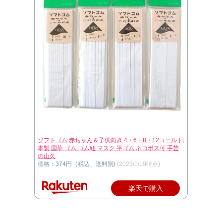
ソフトゴム 赤ちゃん＆子供向き 4・6・8・12コール 日
本製 国華 ゴム ゴム紐 マスク 平ゴム ネコポス可 手芸
の山久
価格：374円（税込、送料別)
(2023/1/19時点)
楽天で購入